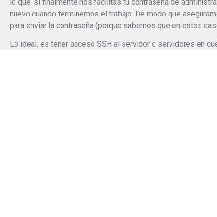
lo que, si finalmente nos facilitas tu contraseña de adminis
nuevo cuando terminemos el trabajo. De modo que aseguramo
para enviar la contraseña (porque sabemos que en estos casos
Lo ideal, es tener acceso SSH al servidor o servidores en cu
eliminar cuando termine el trabajo)
¡Cuéntanos tu proyecto!
Nos interesa conocer más sobre tu proyecto y cómo p
ayudarte a convertir tus ideas en realidad. Completa el f
continuación con los detalles de tu proyecto, y nos pon
contacto contigo para trabajar juntos en la creación de 
digitales excepcionales. ¡Esperamos colaborar contigo p