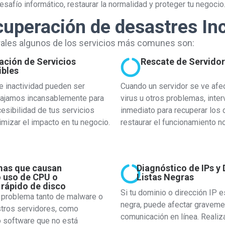
esafío informático, restaurar la normalidad y proteger tu negocio
cuperación de desastres In
rales algunos de los servicios más comunes son:
ación de Servicios
Rescate de Servido
ibles
 inactividad pueden ser
Cuando un servidor se ve afe
bajamos incansablemente para
virus u otros problemas, inte
cesibilidad de tus servicios
inmediato para recuperar los d
imizar el impacto en tu negocio.
restaurar el funcionamiento n
mas que causan
Diagnóstico de IPs y
 uso de CPU o
Listas Negras
 rápido de disco
Si tu dominio o dirección IP e
 problema tanto de malware o
negra, puede afectar graveme
stros servidores, como
comunicación en línea. Reali
o software que no está