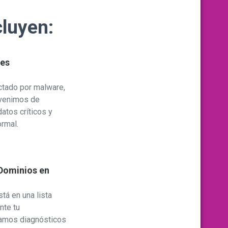
.
cluyen:
res
ctado por malware,
rvenimos de
atos críticos y
ormal.
 Dominios en
stá en una lista
nte tu
zamos diagnósticos