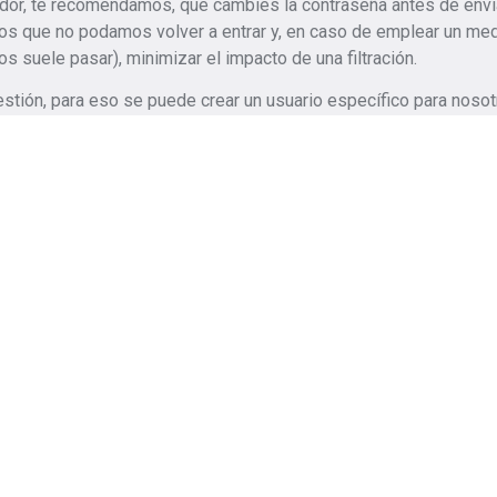
trador, te recomendamos, que cambies la contraseña antes de envi
s que no podamos volver a entrar y, en caso de emplear un me
 suele pasar), minimizar el impacto de una filtración.
estión, para eso se puede crear un usuario específico para nosot
odemos
Nombre
Correo electró
ormulario a
dremos en
soluciones
Indica el presupuesto aproximado
ronto!