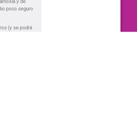
árnosla y de
dio poco seguro
ros (y se podrá
nico