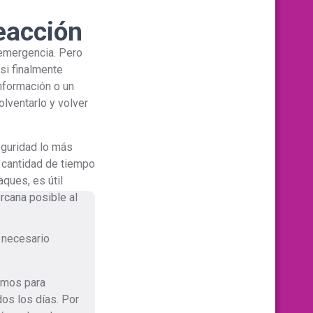
eacción
 emergencia. Pero
si finalmente
nformación o un
lventarlo y volver
guridad lo más
r cantidad de tiempo
aques, es útil
rcana posible al
r necesario
remos para
os los días. Por